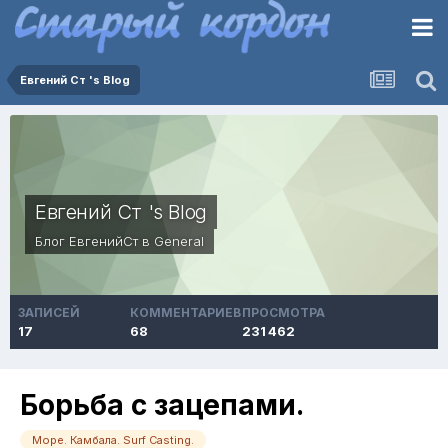
Евгений Ст 's Blog
Евгений Ст 's Blog
Блог
ЕвгенийСт
в
General
ЗАПИСЕЙ
КОММЕНТАРИЕВ
ПРОСМОТРА
17
68
231 462
Борьба с зацепами.
Море. Камбала. Surf Casting.