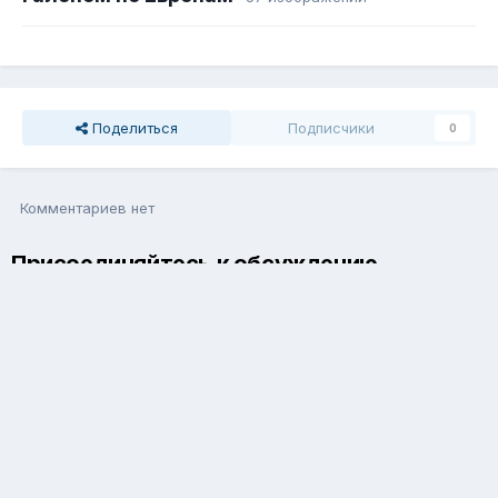
Поделиться
Подписчики
0
Комментариев нет
Присоединяйтесь к обсуждению
Вы можете написать сейчас и зарегистрироваться позже. Если
у вас есть аккаунт,
авторизуйтесь
, чтобы опубликовать от
имени своего аккаунта.
Добавить комментарий...
Язык
Обратная связь
Cookie-файлы