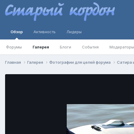
Обзор
Активность
Лидеры
Форумы
Галерея
Блоги
События
Модераторы
Главная
Галерея
Фотографии для целей форума
Сатира 