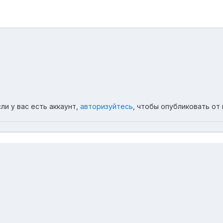
ли у вас есть аккаунт,
авторизуйтесь
, чтобы опубликовать от 
и юмор
IMG 8841
Язык
Обратная связь
Cookie-файлы
Powered by Invision Community