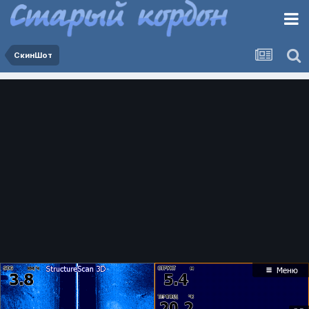
СкинШот