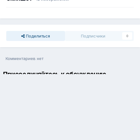
Поделиться
Подписчики
0
Комментариев нет
Присоединяйтесь к обсуждению
Вы можете написать сейчас и зарегистрироваться позже. Если
у вас есть аккаунт,
авторизуйтесь
, чтобы опубликовать от
имени своего аккаунта.
Добавить комментарий...
Язык
Обратная связь
Cookie-файлы