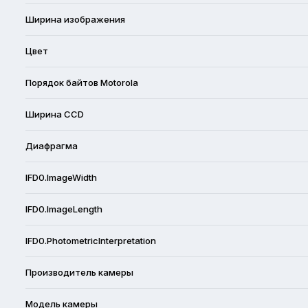
Ширина изображения
Цвет
Порядок байтов Motorola
Ширина CCD
Диафрагма
IFD0.ImageWidth
IFD0.ImageLength
IFD0.PhotometricInterpretation
Производитель камеры
Модель камеры