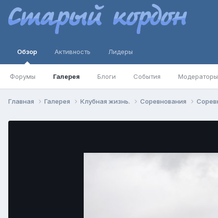
Обзор
Активность
Лидеры
Форумы
Галерея
Блоги
События
Модераторы
Главная
Галерея
Клубная жизнь.
Соревнования
Соревн