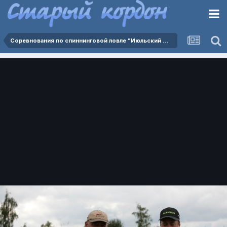
Соревнования по спиннинговой ловле "Июльский марафон 2025" - 12.07.2025.