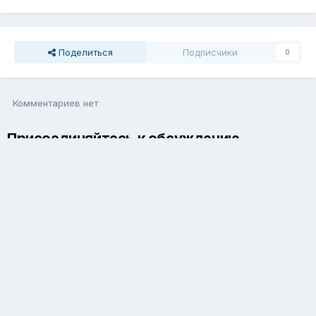
Поделиться
Подписчики
0
Комментариев нет
Присоединяйтесь к обсуждению
Вы можете написать сейчас и зарегистрироваться позже. Если
у вас есть аккаунт,
авторизуйтесь
, чтобы опубликовать от
имени своего аккаунта.
Добавить комментарий...
Язык
Обратная связь
Cookie-файлы
Powered by Invision Community