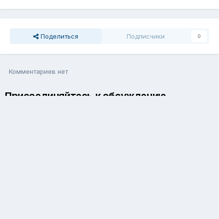
Поделиться
Подписчики
0
Комментариев нет
Присоединяйтесь к обсуждению
Вы можете написать сейчас и зарегистрироваться позже. Если
у вас есть аккаунт,
авторизуйтесь
, чтобы опубликовать от
имени своего аккаунта.
Добавить комментарий...
Язык
Обратная связь
Cookie-файлы
Powered by Invision Community