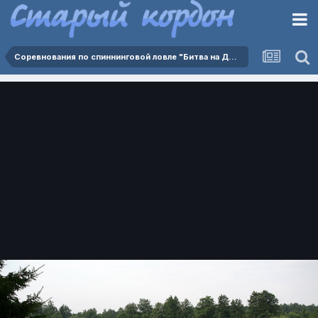
Соревнования по спиннинговой ловле "Битва на Дейме 2025" 02.08.2025