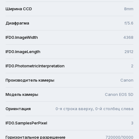
Ширина CCD
8mm
Диафрагма
f/5.6
IFD0.ImageWidth
4368
IFD0.ImageLength
2912
IFD0.PhotometricInterpretation
2
Производитель камеры
Canon
Модель камеры
Canon EOS 5D
Ориентация
0-я строка вверху, 0-й столбец слева
IFD0.SamplesPerPixel
3
Горизонтальное разрешение
720000/10000