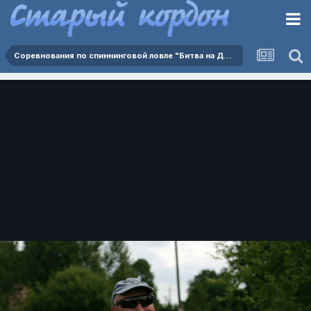
Соревнования по спиннинговой ловле "Битва на Дейме 2025" 02.08.2025