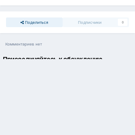
Поделиться
Подписчики
0
Комментариев нет
Присоединяйтесь к обсуждению
Вы можете написать сейчас и зарегистрироваться позже. Если
у вас есть аккаунт,
авторизуйтесь
, чтобы опубликовать от
имени своего аккаунта.
Добавить комментарий...
Язык
Обратная связь
Cookie-файлы
Powered by Invision Community