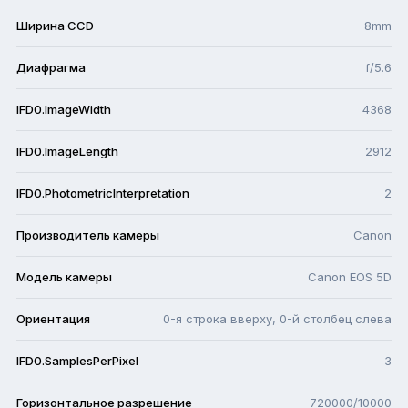
Ширина CCD
8mm
Диафрагма
f/5.6
IFD0.ImageWidth
4368
IFD0.ImageLength
2912
IFD0.PhotometricInterpretation
2
Производитель камеры
Canon
Модель камеры
Canon EOS 5D
Ориентация
0-я строка вверху, 0-й столбец слева
IFD0.SamplesPerPixel
3
Горизонтальное разрешение
720000/10000