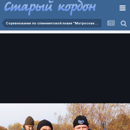
Соревнования по спиннинговой ловле "Матросовка - Ржевка 25.10.2025"