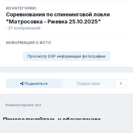
ИЗ КАТЕГОРИИ:
Соревнования по спиннинговой ловле
"Матросовка - Ржевка 25.10.2025"
· 37 изображений
ИНФОРМАЦИЯ О ФОТО
Просмотр EXIF информации фотографии
Поделиться
Подписчики
0
Комментариев нет
Присоединяйтесь к обсуждению
Вы можете написать сейчас и зарегистрироваться позже. Если
у вас есть аккаунт,
авторизуйтесь
, чтобы опубликовать от