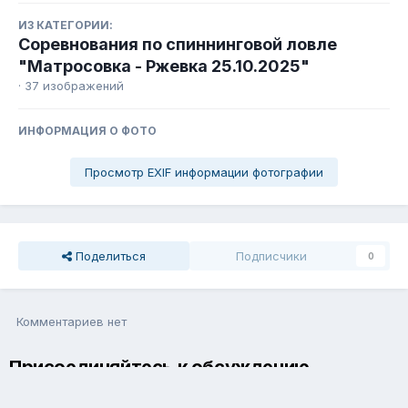
ИЗ КАТЕГОРИИ:
Соревнования по спиннинговой ловле
"Матросовка - Ржевка 25.10.2025"
· 37 изображений
ИНФОРМАЦИЯ О ФОТО
Просмотр EXIF информации фотографии
Поделиться
Подписчики
0
Комментариев нет
Присоединяйтесь к обсуждению
Вы можете написать сейчас и зарегистрироваться позже. Если
у вас есть аккаунт,
авторизуйтесь
, чтобы опубликовать от