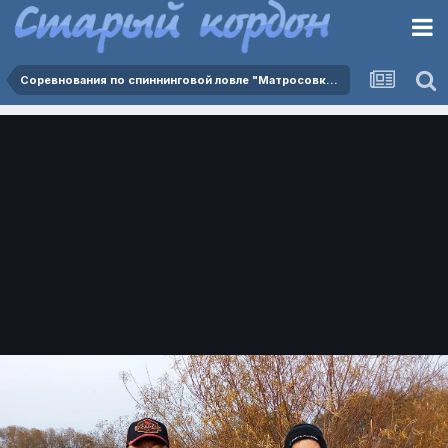
Соревнования по спиннинговой ловле "Матросовка - Ржевка 25.10.2025"