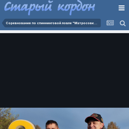
Соревнования по спиннинговой ловле "Матросовка - Ржевка 25.10.2025"