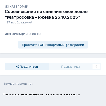
ИЗ КАТЕГОРИИ:
Соревнования по спиннинговой ловле
"Матросовка - Ржевка 25.10.2025"
· 37 изображений
ИНФОРМАЦИЯ О ФОТО
Просмотр EXIF информации фотографии
Поделиться
Подписчики
0
Комментариев нет
Присоединяйтесь к обсуждению
Вы можете написать сейчас и зарегистрироваться позже. Если
у вас есть аккаунт,
авторизуйтесь
, чтобы опубликовать от