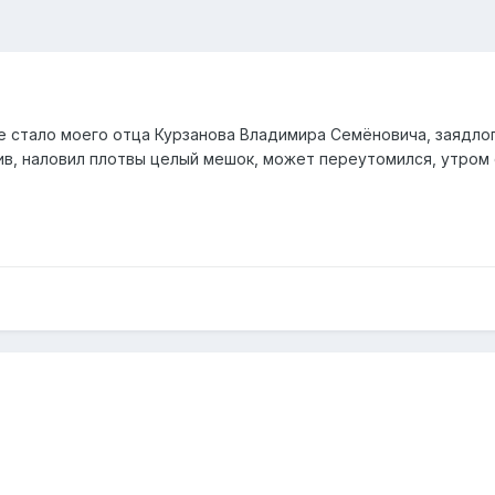
е стало моего отца Курзанова Владимира Семёновича, заядлог
ив, наловил плотвы целый мешок, может переутомился, утром с