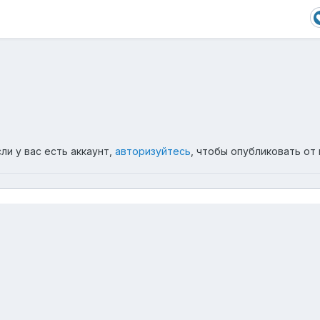
ли у вас есть аккаунт,
авторизуйтесь
, чтобы опубликовать от 
IMG 3330
Язык
Обратная связь
Cookie-файлы
Powered by Invision Community