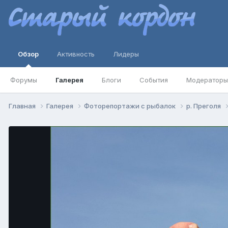
Обзор
Активность
Лидеры
Форумы
Галерея
Блоги
События
Модераторы
Главная
Галерея
Фоторепортажи с рыбалок
р. Преголя