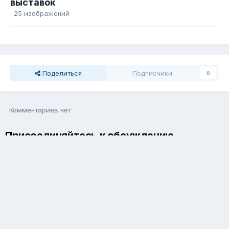
выставок
· 25 изображений
Поделиться
Подписчики
0
Комментариев нет
Присоединяйтесь к обсуждению
Вы можете написать сейчас и зарегистрироваться позже. Если
у вас есть аккаунт,
авторизуйтесь
, чтобы опубликовать от
имени своего аккаунта.
Добавить комментарий...