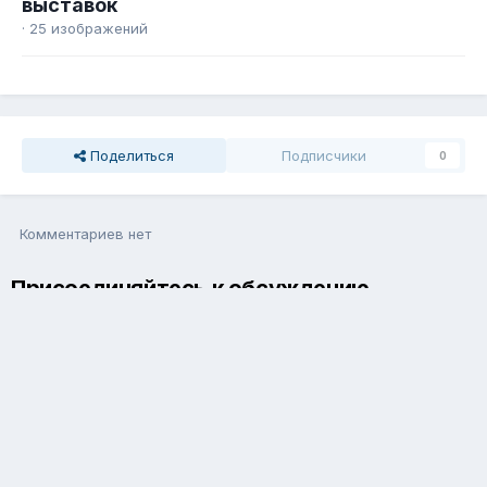
выставок
· 25 изображений
Поделиться
Подписчики
0
Комментариев нет
Присоединяйтесь к обсуждению
Вы можете написать сейчас и зарегистрироваться позже. Если
у вас есть аккаунт,
авторизуйтесь
, чтобы опубликовать от
имени своего аккаунта.
Добавить комментарий...