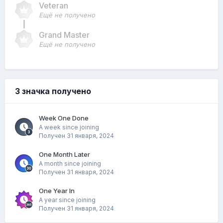
Veteran
Ещё не получено
Grand Master
Ещё не получено
3 значка получено
Week One Done
A week since joining
Получен
31 января, 2024
One Month Later
A month since joining
Получен
31 января, 2024
One Year In
A year since joining
Получен
31 января, 2024