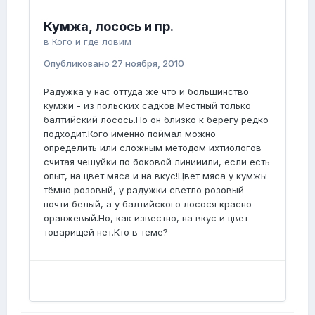
Кумжа, лосось и пр.
в
Кого и где ловим
Опубликовано
27 ноября, 2010
Радужка у нас оттуда же что и большинство
кумжи - из польских садков.Местный только
балтийский лосось.Но он близко к берегу редко
подходит.Кого именно поймал можно
определить или сложным методом ихтиологов
считая чешуйки по боковой линииили, если есть
опыт, на цвет мяса и на вкус!Цвет мяса у кумжы
тёмно розовый, у радужки светло розовый -
почти белый, а у балтийского лосося красно -
оранжевый.Но, как известно, на вкус и цвет
товарищей нет.Кто в теме?