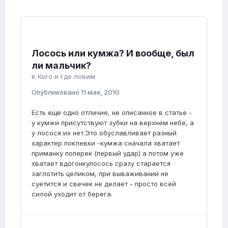
Лосось или кумжа? И вообще, был
ли мальчик?
в
Кого и где ловим
Опубликовано
11 мая, 2010
Есть еще одно отличие, не описанное в статье -
у кумжи присутствуют зубки на верхнем небе, а
у лосося их нет.Это обуславливает разный
характер поклевки -кумжа сначала хватает
приманку поперек (первый удар) а потом уже
хватает вдогонкулосось сразу старается
заглотить целиком, при вываживании не
суетится и свечек не делает - просто всей
силой уходит от берега.