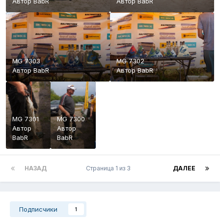
Автор
BabR
Автор
BabR
MG 7303
MG 7302
Автор
BabR
Автор
BabR
MG 7301
MG 7300
Автор
Автор
BabR
BabR
НАЗАД
Страница 1 из 3
ДАЛЕЕ
Подписчики
1