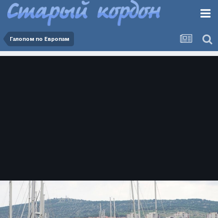
Галопом по Европам