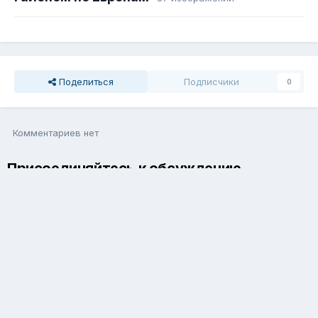
Поделиться
Подписчики
0
Комментариев нет
Присоединяйтесь к обсуждению
Вы можете написать сейчас и зарегистрироваться позже. Если
у вас есть аккаунт,
авторизуйтесь
, чтобы опубликовать от
имени своего аккаунта.
Добавить комментарий...
Язык
Обратная связь
Cookie-файлы