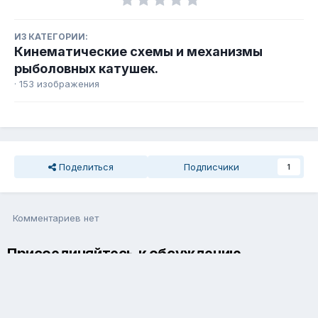
ИЗ КАТЕГОРИИ:
Кинематические схемы и механизмы
рыболовных катушек.
· 153 изображения
Поделиться
Подписчики
1
Комментариев нет
Присоединяйтесь к обсуждению
Вы можете написать сейчас и зарегистрироваться позже. Если
у вас есть аккаунт,
авторизуйтесь
, чтобы опубликовать от
имени своего аккаунта.