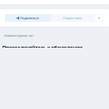
Поделиться
Подписчики
0
Комментариев нет
Присоединяйтесь к обсуждению
Вы можете написать сейчас и зарегистрироваться позже. Если
у вас есть аккаунт,
авторизуйтесь
, чтобы опубликовать от
имени своего аккаунта.
Добавить комментарий...
Язык
Обратная связь
Cookie-файлы
Powered by Invision Community