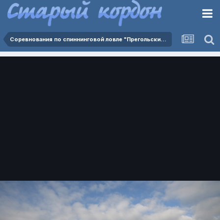
Соревнования по спиннинговой ловле "Прегольские просторы 2024" - 20.07.2024.