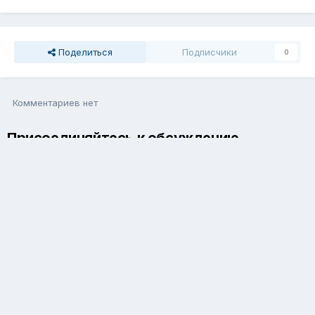
Поделиться
Подписчики
0
Комментариев нет
Присоединяйтесь к обсуждению
Вы можете написать сейчас и зарегистрироваться позже. Если
у вас есть аккаунт,
авторизуйтесь
, чтобы опубликовать от
имени своего аккаунта.
Добавить комментарий...
Язык
Обратная связь
Cookie-файлы
Powered by Invision Community