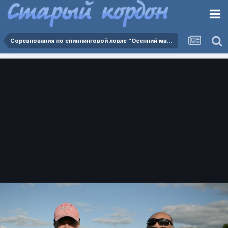
Соревнования по спиннинговой ловле "Осенний марафон 2024" - 05.10.2024.