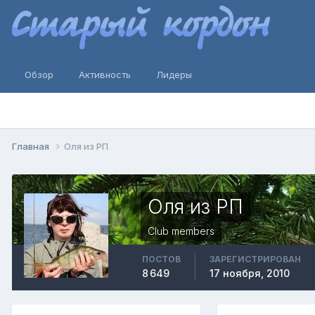
Обзор
Активность
Лидеры
Главная
Оля из РП
Оля из РП
Club members
ПОСТОВ
ЗАРЕГИСТРИРОВАН
8 649
17 ноября, 2010