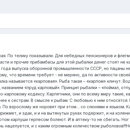
ая. По телику показывали. Для небедных пенсионеров и флегма
насти и прочие прибамбасы для этой рыбалки денег стоят не к
 года выпуска оборонной промышленности СССР, но пацаны не 
му, что времени требует - не меряно, да по активности свое
ка называется «карповая». Рыба такая – «карпом» кличут. Вод
названием «пруд карповый». Принцип рыбалки – «поймал, отпу
о-карповому кодексу. Карпятники, они по всему миру такие, 
е к сестрам. В смысле к рыбам. С любовью к ним относятся. 
. По взрослому же норовят при этом… со слюнями и языком. К
прижмет, и эдак, и и на вытянутых руках подержит, и на колен
отом карпуши герпесом болеют. И в аптеку-то не сбегать. Ног 
нь нацелуется, и с каким огромным количеством рыболовов!!!Н