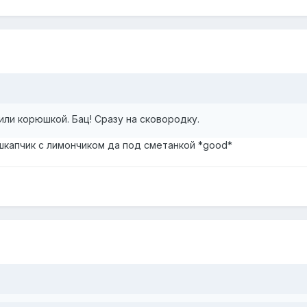
ли корюшкой. Бац! Сразу на сковородку.
 шкапчик с лимончиком да под сметанкой *good*