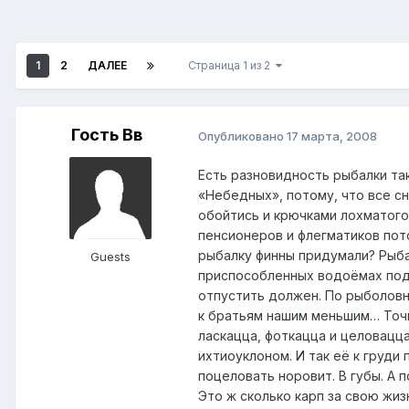
1
2
ДАЛЕЕ
Страница 1 из 2
Гость Вв
Опубликовано
17 марта, 2008
Есть разновидность рыбалки так
«Небедных», потому, что все с
обойтись и крючками лохматого
пенсионеров и флегматиков пото
рыбалку финны придумали? Рыбал
Guests
приспособленных водоёмах под 
отпустить должен. По рыболовн
к братьям нашим меньшим… Точне
ласкацца, фоткацца и целовацца
ихтиоуклоном. И так её к груди 
поцеловать норовит. В губы. А п
Это ж сколько карп за свою жиз