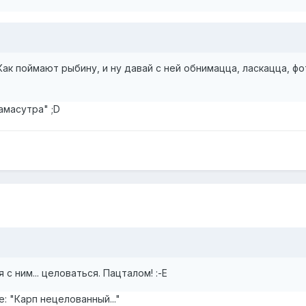
Как поймают рыбину, и ну давай с ней обнимацца, ласкацца, ф
амасутра" ;D
с ним... целоваться. Пацталом! :-E
: "Карп нецелованный..."