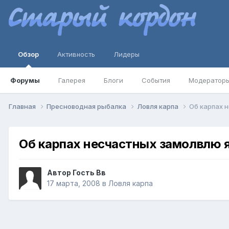
Обзор
Активность
Лидеры
Форумы
Галерея
Блоги
События
Модератор
Главная
Пресноводная рыбалка
Ловля карпа
Об карпах н
Об карпах несчастных замолвлю я 
Автор Гость Вв
17 марта, 2008
в
Ловля карпа