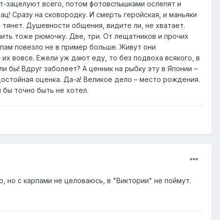
ют-зацелуют всего, потом фотовспышками ослепят и
ац! Сразу на сковородку. И смерть геройская, и маньяки
 тянет. Душевности общения, видите ли, не хватает.
лить тоже рюмочку. Две, три. От лещатников и прочих
рпам повезло не в пример больше. Живут они
их вовсе. Ежели уж дают еду, то без подвоха всякого, в
и бы! Вдруг заболеет? А ценник на рыбку эту в Японии –
достойная оценка. Да-а! Великое дело – место рождения.
 бы точно быть не хотел.
 но с карпами не целоваюсь, в "Виктории" не поймут.