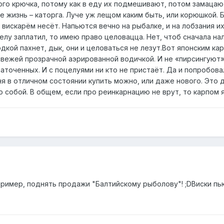
ного крючка, потому как в еду их подмешивают, потом замаца
е жизнь – каторга. Луче уж лещом каким быть, или корюшкой. Б
 вискарём несёт. Напьются вечно на рыбалке, и на лобзания их
телу заплатил, то имею право целовацца. Нет, чтоб сначала на
дкой пахнет, дык, они и целоваться не лезут.Вот японским ка
вежей прозрачной аэрированной водичкой. И не «пирсингуют» 
точенных. И с поцелуями ни кто не пристаёт. Да и попробовал
я в отличном состоянии купить можно, или даже нового. Это 
 собой. В общем, если про реинкарнацию не врут, то карпом я
ример, поднять продажи "Балтийскому рыболову"! ;DВиски пью,