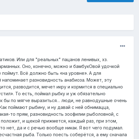
тиков. Или для "реальных" пацанов ленивых, хз.
арманных. Оно, конечно, можно и бамбукОвой удочкой
поймут. Всё должно быть «на уровне». А для
й напоминает разновидность анабиоза. Может, эту
ится, разводится, мечет икру и кормится в специально
стил». То есть, поймал рыбку и уж обязательно
как бы по мягче выразиться… люди, не равнодушные очень
Как поймают рыбину, и ну давай с ней обнимацца,
акая-то прям, разновидность зоофилии рыболовной, с
и положит, и щекой прижмется, каждый раз, при этом,
то нет, да и с речью вообще никак. Я вот чего подумал.
есчастная рыба. Только поесть соберётся, а ему сначала