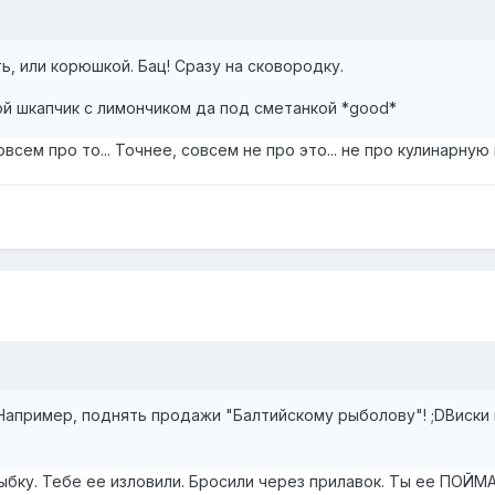
, или корюшкой. Бац! Сразу на сковородку.
ой шкапчик с лимончиком да под сметанкой *good*
 совсем про то... Точнее, совсем не про это... не про кулинарную 
Например, поднять продажи "Балтийскому рыболову"! ;DВиски п
бку. Тебе ее изловили. Бросили через прилавок. Ты ее ПОЙМА