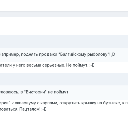
Например, поднять продажи "Балтийскому рыболову"! ;D
атели у него весьма серьезные. Не поймут. :-E
еловаюсь, в "Виктории" не поймут.
ории" к аквариуму с карпами, открутить крышку на бутылке, к 
ловаться. Пацталом! :-E