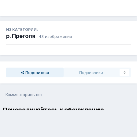
ИЗ КАТЕГОРИИ:
р. Преголя
· 43 изображения
Поделиться
Подписчики
0
Комментариев нет
Присоединяйтесь к обсуждению
Вы можете написать сейчас и зарегистрироваться позже. Если
у вас есть аккаунт,
авторизуйтесь
, чтобы опубликовать от
имени своего аккаунта.