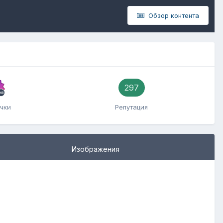
Обзор контента
297
чки
Репутация
Изображения