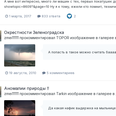
А мне вот интересно, много ли машин с тех, первых покатушек до
showtopic=8609?&page=10 Ну я к тому, ежели кто помнит, технич
1 марта, 2017
833 ответа
2
Окрестности Зеленоградска
zmei11111
прокомментировал
TOPOR
изображение в галерее 
А попасть в такое можно считать бааа
19 августа, 2010
5 комментариев
Аномалии природы !!
zmei11111
прокомментировал
Tarkin
изображение в галерее в
Да какая нафик выдержка на мыльнице