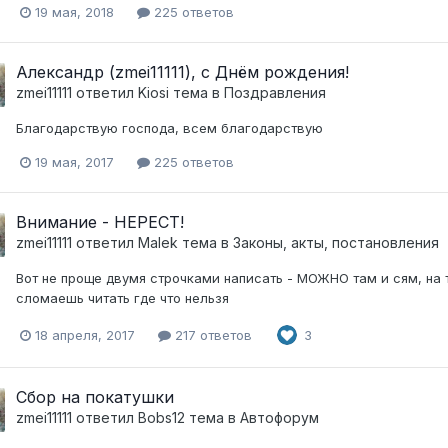
19 мая, 2018
225 ответов
Александр (zmei11111), с Днëм рождения!
zmei11111
ответил
Kiosi
тема в
Поздравления
Благодарствую господа, всем благодарствую
19 мая, 2017
225 ответов
Внимание - НЕРЕСТ!
zmei11111
ответил
Malek
тема в
Законы, акты, постановления
Вот не проще двумя строчками написать - МОЖНО там и сям, на то
сломаешь читать где что нельзя
18 апреля, 2017
217 ответов
3
Сбор на покатушки
zmei11111
ответил
Bobs12
тема в
Автофорум