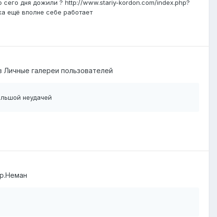
 сего дня дожили ? http://www.stariy-kordon.com/index.php?
ка ещё вполне себе работает
в
Личные галереи пользователей
альшой неудачей
р.Неман