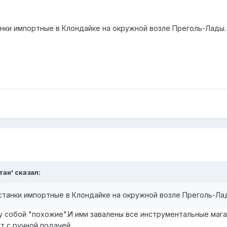
нки импортные в Клондайке на окружной возле Преголь-Лады. 
тан' сказал:
станки импортные в Клондайке на окружной возле Преголь-Ла
 собой "похожие".И ими завалены все инструментальные магаз
т с ручной подачей.