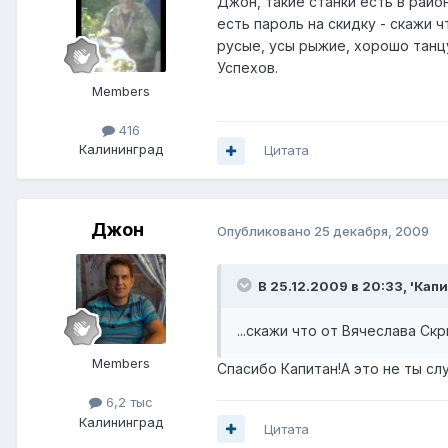
Джон, такие станки есть в райо
есть пароль на скидку - скажи 
русые, усы рыжие, хорошо танцу
Успехов.
Members
416
Калининград
Цитата
Джон
Опубликовано
25 декабря, 2009
В 25.12.2009 в 20:33, 'Капи
...скажи что от Вячеслава Скри
Members
Спасибо Капитан!А это не ты сл
6,2 тыс
Калининград
Цитата