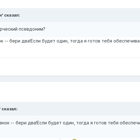
н' сказал:
орческий псевдоним?
к -- бери два!Если будет один, тогда я готов тебя обеспечива
' сказал:
анок -- бери два!Если будет один, тогда я готов тебя обеспе