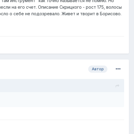
 там инструмент" как точно называется не помню. Но
если на его счет. Описание Скрицкого - рост 175, волосы
осло о себе не подозревало. Живет и творит в Борисово.
Автор