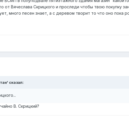
не БСМП в полуподвале пятиэтажного здания магазин "какойто
что от Вячеслава Скрицкого и проследи чтобы твою покупку зан
ет, много песен знает, а с деревом творит то что оно пока р
тан' сказал:
цкого...
учайно В. Скрицкий?