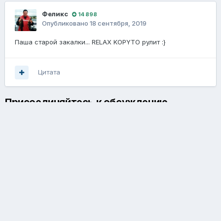
Феликс
14 898
Опубликовано
18 сентября, 2019
Паша старой закалки... RELAX KOPYTO рулит
:}
Цитата
Присоединяйтесь к обсуждению
Вы можете написать сейчас и зарегистрироваться позже. Если
у вас есть аккаунт,
авторизуйтесь
, чтобы опубликовать от
имени своего аккаунта.
Добавить комментарий...
Язык
Обратная связь
Cookie-файлы
Powered by Invision Community