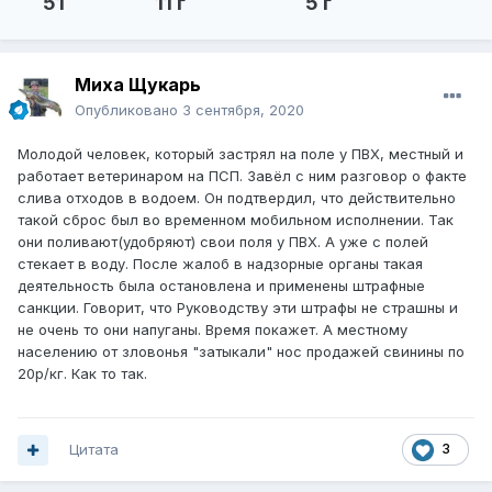
51
11 г
5 г
Миха Щукарь
Опубликовано
3 сентября, 2020
Молодой человек, который застрял на поле у ПВХ, местный и
работает ветеринаром на ПСП. Завёл с ним разговор о факте
слива отходов в водоем. Он подтвердил, что действительно
такой сброс был во временном мобильном исполнении. Так
они поливают(удобряют) свои поля у ПВХ. А уже с полей
стекает в воду. После жалоб в надзорные органы такая
деятельность была остановлена и применены штрафные
санкции. Говорит, что Руководству эти штрафы не страшны и
не очень то они напуганы. Время покажет. А местному
населению от зловонья "затыкали" нос продажей свинины по
20р/кг. Как то так.
Цитата
3