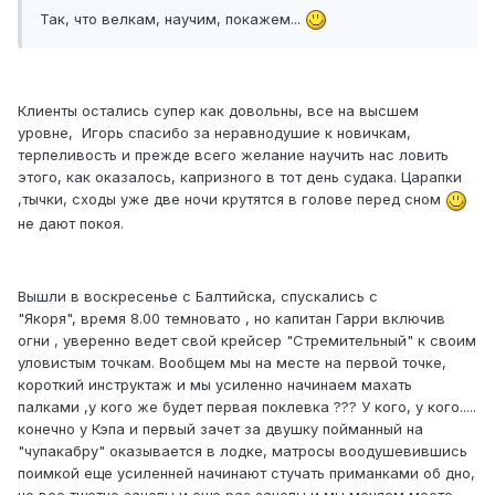
Так, что велкам, научим, покажем...
Клиенты остались супер как довольны, все на высшем
уровне, Игорь спасибо за неравнодушие к новичкам,
терпеливость и прежде всего желание научить нас ловить
этого, как оказалось, капризного в тот день судака. Царапки
,тычки, сходы уже две ночи крутятся в голове перед сном
не дают покоя.
Вышли в воскресенье с Балтийска, спускались с
"Якоря", время 8.00 темновато , но капитан Гарри включив
огни , уверенно ведет свой крейсер "Стремительный" к своим
уловистым точкам. Вообщем мы на месте на первой точке,
короткий инструктаж и мы усиленно начинаем махать
палками ,у кого же будет первая поклевка ??? У кого, у кого.....
конечно у Кэпа и первый зачет за двушку пойманный на
"чупакабру" оказывается в лодке, матросы воодушевившись
поимкой еще усиленней начинают стучать приманками об дно,
но все тщетно зацепы и еще раз зацепы и мы меняем место