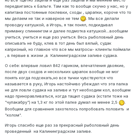
передвигаясь к Бальге. Там как то вообще скучно у нас, но у
капитана постоянные поклевки, сходы , царапки, короче что то
мы делаем не так и наверное не тем
. Мы все делали
проводку катушкой, а Игорь, я так понял, подкидывал
приманку спиннингом и далее подмотка катушкой....вообщем
учиться, учиться и еще раз учиться. Весь рыболовный день
описывать не буду, клев в тот день был вялый, судак
капризный, но главное что все мы матросы- клиенты поймали
, в первые в жизни ,в Калининградском заливе судака.
О себе: впервые ловил 842 гариком, впечатления двоякие,
после двух сходов и нескольких царапок вообще не мог
понять когда подсекать,но все тычки чувствуются что
называется в руку, Игорь настойчиво убеждал что эта палка
не для ловли судака на заливе и тут необходим кол, вообщем
надо приноравливаться, когда тащил судака (кстати тоже на
"чупакабру") на 1,3 кг по этой палке думал не менее 2,5
.
Вообщем для сравнения захотелось попробовать половить и
"колом".
Игорь спасибо еще раз за прекрасный рыболовный день
проведенный на Калининградском заливе.