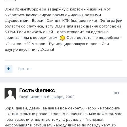
Всем привет!Сорри за задержку с картой - никак не мог
выбраться. Компенсирую время ожидания разными
вкусностями:- Версия Ози для КПК (наладонника)- Фотографии
области со спутника, есть DLLка для втаскивания фотографий
в Ози. Если вливать с ней - фото становиться идеально
привязанным к координатам!
Фото достаточно подробные -
в 1 пикселе 10 метров.- Русифицированную версию Ози-
другую вкуснятину...Удачи!
Цитата
Гость Феликс
Опубликовано
6 ноября, 2003
Боря, давай, давай, выдавай все секреты, чтобы не говорили
- хотим скрытые разделы :sor: !А в принципе, мне кажется, уже
пора завести отдельную тему, в разделе - "полезная
информация" и открывать народу ликбез по поводу карт, их