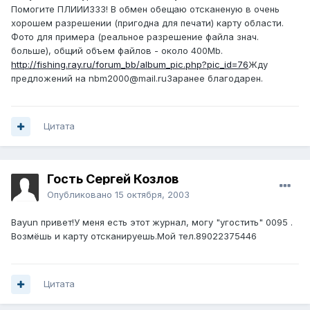
Помогите ПЛИИИЗЗЗ! В обмен обещаю отсканеную в очень
хорошем разрешении (пригодна для печати) карту области.
Фото для примера (реальное разрешение файла знач.
больше), общий объем файлов - около 400Mb.
http://fishing.ray.ru/forum_bb/album_pic.php?pic_id=76
Жду
предложений на nbm2000@mail.ruЗаранее благодарен.
Цитата
Гость Сергей Козлов
Опубликовано
15 октября, 2003
Bayun привет!У меня есть этот журнал, могу "угостить" 0095 .
Возмёшь и карту отсканируешь.Мой тел.89022375446
Цитата