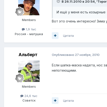
В 26.11.2010 в 20:54, 'Topor
И ещё у меня есть козырные
Members
Вот это очень интересно! Зима 
1,9 тыс
Россия - матушка
Цитата
Альберт
Опубликовано
27 ноября, 2010
Если шапка-маска надета, нос з
непотеющими.
Members
24,6 тыс
Советск
Цитата