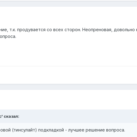
ие, т.к. продувается со всех сторон. Неопреновая, довольно 
опроса.
с' сказал:
совой (тинсулайт) подкладкой - лучшее решение вопроса.