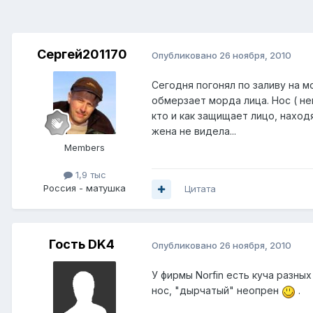
Сергей201170
Опубликовано
26 ноября, 2010
Сегодня погонял по заливу на мо
обмерзает морда лица. Нос ( н
кто и как защищает лицо, наход
жена не видела...
Members
1,9 тыс
Россия - матушка
Цитата
Гость DK4
Опубликовано
26 ноября, 2010
У фирмы Norfin есть куча разны
нос, "дырчатый" неопрен
.