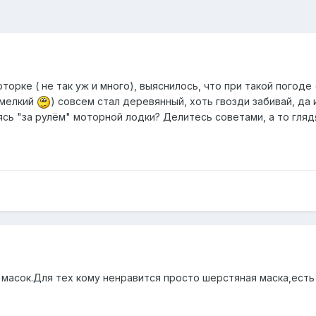
торке ( не так уж и много), выяснилось, что при такой погоде
емелкий
) совсем стал деревянный, хоть гвозди забивай, да
ясь "за рулём" моторной лодки? Делитесь советами, а то гляд
х масок.Для тех кому ненравится просто шерстяная маска,есть 