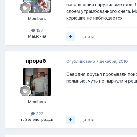
направлении пару километров. Л
слоем утрамбованного снега. М
корюшка не наблюдается.
Members
156
Мамония
Цитата
прораб
Опубликовано
7 декабря, 2010
Севодня друзья пробывали поиск
полынью, чуть не нырнули и рещ
Members
222
г. Зеленоградск
Цитата