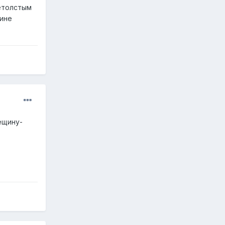
нетолстым
кине
рещину-