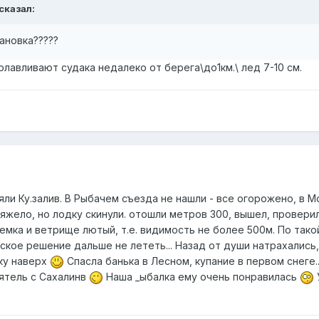
 сказал:
тановка?????
олавливают судака недалеко от берега\до1км.\ лед 7-10 см.
яли Ку.залив. В Рыбачем съезда не нашли - все огорожено, в 
тяжело, но лодку скинули. отошли метров 300, вышел, проверил
земка и ветрище лютый, т.е. видимость не более 500м. По тако
ское решение дальше не лететь... Назад от души натрахались,
ку наверх
Спасла банька в Лесном, купание в первом снеге.
ятель с Сахалинв
Наша _ыбалка ему очень понравилась