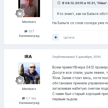
В 04.12.2010 в 15:21, 'Лёва'
Кто знает, как на Бальге обс
Members
На Бальге со слов соседа уже п
327
Калининград
Цитата
IRA
Опубликовано
5 декабря, 2010
Всем привет!Вчера 04.12 провер
Досуге все спали, ушли левее, 
10см. Залив стоит весь, хотя по
обстановке приняли управленче
затаскивая набитую снегом лод
Members
С нами был старый хороший при
1,7 тыс
первым льдом.
Калининград