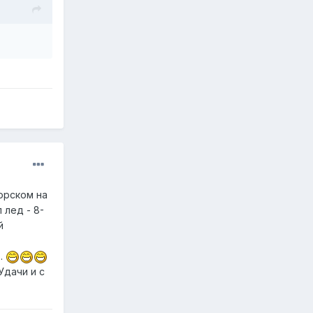
Морском на
 лед - 8-
й
..
Удачи и с