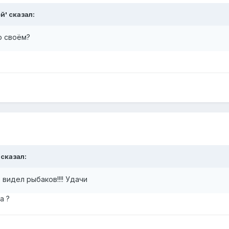
ей' сказал:
о своём?
 сказал:
 видел рыбаков!!!! Удачи
а ?