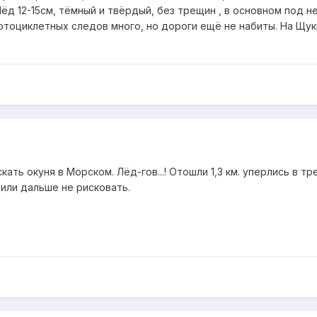
ёд 12-15см, тёмный и твёрдый, без трещин , в основном под 
отоциклетных следов много, но дороги ещё не набиты. На Щу
ать окуня в Морском. Лёд-гов...! Отошли 1,3 км. уперлись в т
или дальше не рисковать.