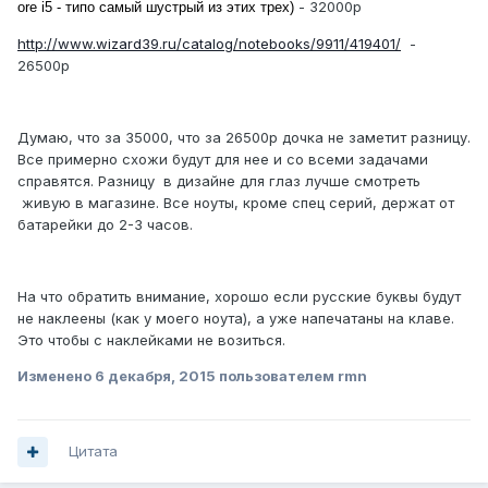
- 32000р
ore i5 - типо самый шустрый из этих трех)
http://www.wizard39.ru/catalog/notebooks/9911/419401/
-
26500р
Думаю, что за 35000, что за 26500р дочка не заметит разницу.
Все примерно схожи будут для нее и со всеми задачами
справятся. Разницу в дизайне для глаз лучше смотреть
живую в магазине. Все ноуты, кроме спец серий, держат от
батарейки до 2-3 часов.
На что обратить внимание, хорошо если русские буквы будут
не наклеены (как у моего ноута), а уже напечатаны на клаве.
Это чтобы с наклейками не возиться.
Изменено
6 декабря, 2015
пользователем rmn
Цитата