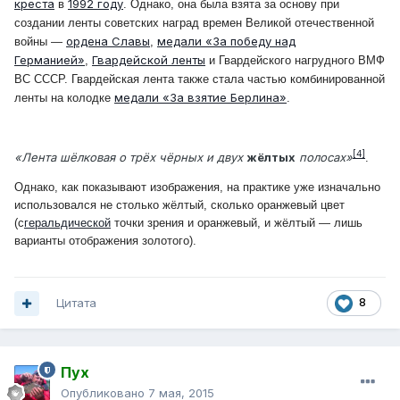
креста
1992 году
в
. Однако, она была взята за основу при
создании ленты советских наград времен Великой отечественной
ордена Славы
медали «За победу над
войны —
,
Германией»
Гвардейской ленты
,
и Гвардейского нагрудного ВМФ
ВС СССР. Гвардейская лента также стала частью комбинированной
медали «За взятие Берлина»
ленты на колодке
.
[4]
«Лента шёлковая о трёх чёрных и двух
жёлтых
полосах»
.
Однако, как показывают изображения, на практике уже изначально
использовался не столько жёлтый, сколько оранжевый цвет
(с
геральдической
точки зрения и оранжевый, и жёлтый — лишь
варианты отображения золотого).
Цитата
8
Пух
Опубликовано
7 мая, 2015