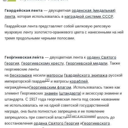
Гвардейская лента
орденская (медальная)
— двухцветная
лента
наградной системе СССР
, которая использовалась в
.
Гвардейская лента представляет собой шелковую репсовую
муаровую ленту золотисто-оранжевого цвета с нанесенными на ней
тремя продольными черными полосами.
Гео́ргиевская ле́нта
ордену Святого
— двухцветная лента к
Георгия
Георгиевскому кресту
Георгиевской медали
,
,
. Также
георгиевские ленты
бескозырке
матросы
Гвардейского экипажа
на
носили
русской
[2]
кораблей
императорской гвардии
и матросы
,
Георгиевским флагом
награждённых
. Использовалась также как
знамён
штандарта
элемент Георгиевских
(
) и
аксессуар
знамени и
штандарта. C 1917 года георгиевская лента под своим названием
не использовалась ни на одной советской государственной
награде, она была полностью запрещена и ее появление
[3]
[
нет в источнике
]
запрещалось при советской власти
вплоть до
ордена Святого Георгия
Георгиевского
восстановления
и