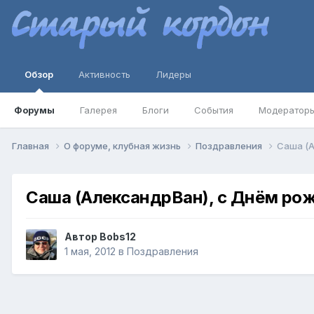
Обзор
Активность
Лидеры
Форумы
Галерея
Блоги
События
Модератор
Главная
О форуме, клубная жизнь
Поздравления
Саша (А
Саша (АлександрВан), с Днём ро
Автор
Bobs12
1 мая, 2012
в
Поздравления