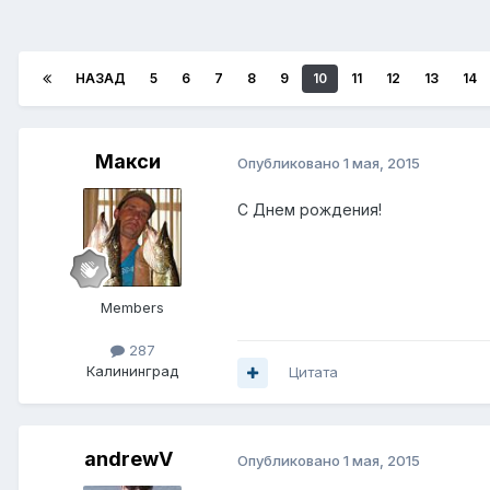
НАЗАД
5
6
7
8
9
10
11
12
13
14
Макси
Опубликовано
1 мая, 2015
С Днем рождения!
Members
287
Калининград
Цитата
andrewV
Опубликовано
1 мая, 2015