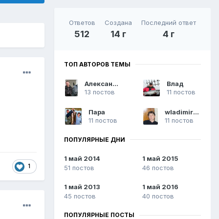
Ответов
Создана
Последний ответ
512
14 г
4 г
ТОП АВТОРОВ ТЕМЫ
АлександрВан
Влад
13 постов
11 постов
Пара
wladimir123
11 постов
11 постов
ПОПУЛЯРНЫЕ ДНИ
1 май 2014
1 май 2015
1
51 постов
46 постов
1 май 2013
1 май 2016
45 постов
40 постов
ПОПУЛЯРНЫЕ ПОСТЫ