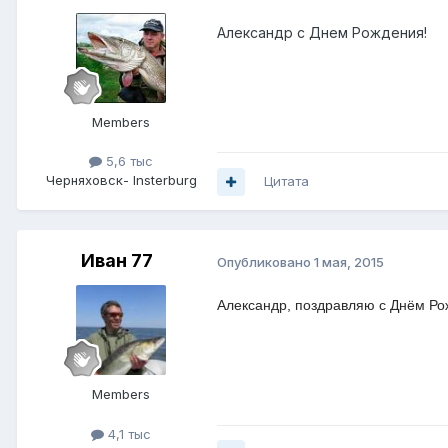
Александр с Днем Рождения!
Members
5,6 тыс
Черняховск- Insterburg
Цитата
Иван 77
Опубликовано
1 мая, 2015
Александр, поздравляю с Днём Ро
Members
4,1 тыс